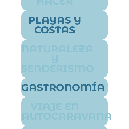
HACER
PLAYAS Y
COSTAS
NATURALEZA
Y
SENDERISMO
GASTRONOMÍA
VIAJE EN
AUTOCARAVANA