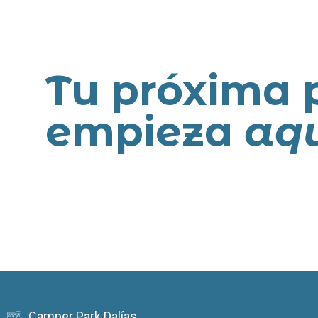
Tu próxima 
empieza
aq
Camper Park Dalías