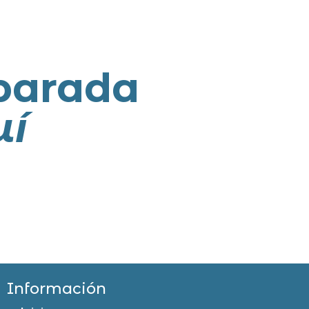
parada
uí
Información